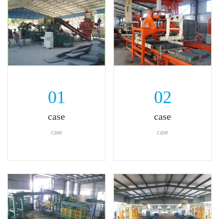
01
02
case
case
case
case