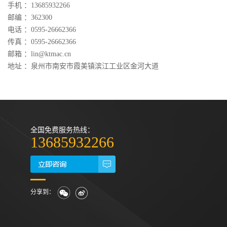
手机 ：13685932266
邮编 ：362300
电话 ：0595-26662366
传真 ：0595-26662366
邮箱 ：lin@ktmac.cn
地址 ：泉州市南安市霞美镇滨江工业区金河大道
全国免费服务热线：
13685932266
分享到：